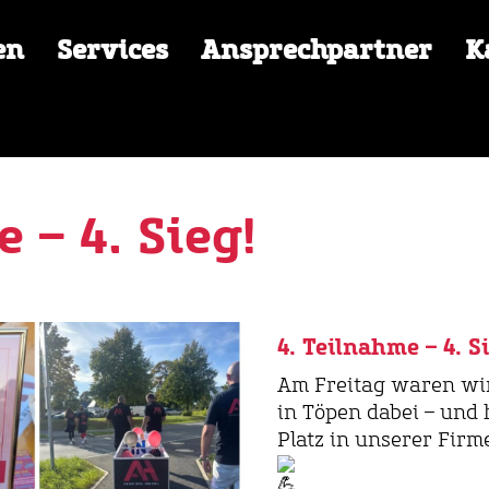
en
Services
Ansprechpartner
K
 – 4. Sieg!
4. Teilnahme – 4. Si
Am
Freitag waren wi
in Töpen dabei – und 
Platz in unserer Firm