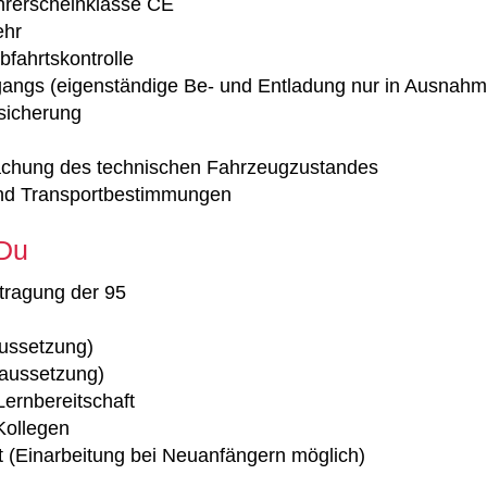
hrerscheinklasse CE
ehr
bfahrtskontrolle
gangs (eigenständige Be- und Entladung nur in Ausnahme
sicherung
chung des technischen Fahrzeugzustandes
 und Transportbestimmungen
 Du
tragung der 95
aussetzung)
raussetzung)
Lernbereitschaft
Kollegen
 (Einarbeitung bei Neuanfängern möglich)